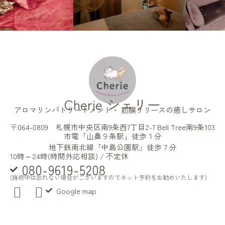
Cherie シェリー
アロマリンパトリートメント・ 筋膜リリースの癒しサロン
〒064-0809 札幌市中央区南9条西7丁目2-7 Bell Tree南9条103
市電「山鼻９条駅」徒歩１分
地下鉄南北線「中島公園駅」徒歩７分
10時～24時(時間外応相談) / 不定休
080-9619-5208
(施術中は出れない場合がございますのでネット予約をお勧めいたします)
Google map